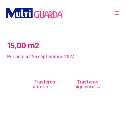
Ir
Navegación
MAI
al
de
MEN
contenido
entradas
15,00 m2
Por
admin
/
25 septiembre, 2023
←
Trasteros
Trasteros
anterior
siguiente
→