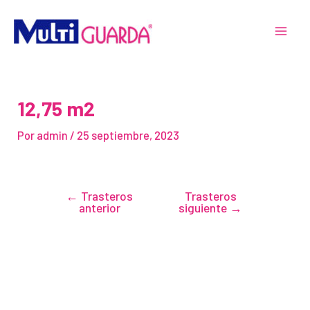
Ir
Navegación
MAI
al
de
MEN
contenido
entradas
12,75 m2
Por
admin
/
25 septiembre, 2023
←
Trasteros
Trasteros
anterior
siguiente
→