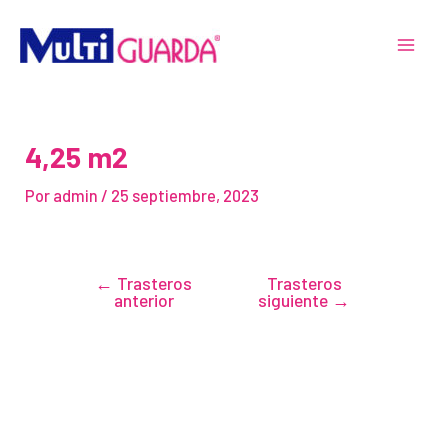
Ir
Navegación
MAI
al
de
MEN
contenido
entradas
4,25 m2
Por
admin
/
25 septiembre, 2023
←
Trasteros
Trasteros
anterior
siguiente
→