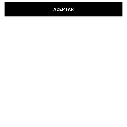
ACEPTAR
Teléfonos
667 034 521
609 308 990
976 106 728
Email
info@multiguarda.com