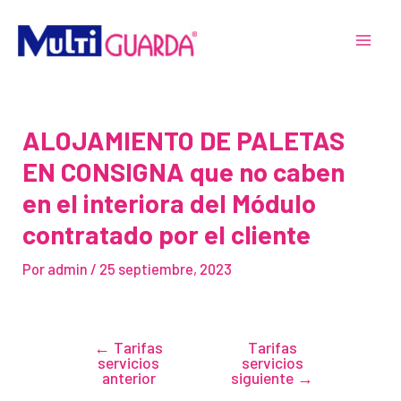
Ir
Navegación
MAI
al
de
MEN
contenido
entradas
ALOJAMIENTO DE PALETAS
EN CONSIGNA que no caben
en el interiora del Módulo
contratado por el cliente
Por
admin
/
25 septiembre, 2023
←
Tarifas
Tarifas
servicios
servicios
anterior
siguiente
→