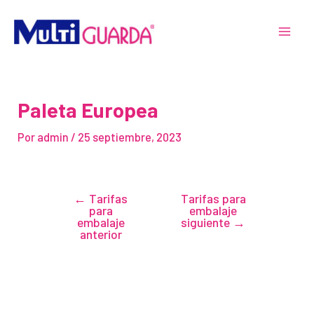
Ir
Navegación
MAI
al
de
MEN
contenido
entradas
Paleta Europea
Por
admin
/
25 septiembre, 2023
←
Tarifas
Tarifas para
para
embalaje
embalaje
siguiente
→
anterior