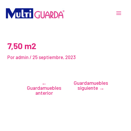
Ir
Navegación
MAI
al
de
MEN
contenido
entradas
7,50 m2
Por
admin
/
25 septiembre, 2023
←
Guardamuebles
Guardamuebles
siguiente
→
anterior